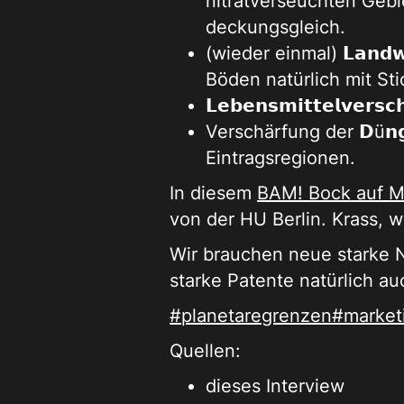
nitratverseuchten Gebi
deckungsgleich.
(wieder einmal) 𝗟𝗮𝗻𝗱
Böden natürlich mit Sti
𝗟𝗲𝗯𝗲𝗻𝘀𝗺𝗶𝘁𝘁𝗲𝗹𝘃𝗲𝗿
Verschärfung der 𝗗ü𝗻𝗴
Eintragsregionen.
In diesem
BAM! Bock auf 
von der HU Berlin. Krass, 
Wir brauchen neue starke 
starke Patente natürlich au
#planetaregrenzen
#market
Quellen:
dieses Interview