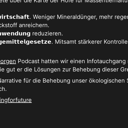
ete über die Karte der Höfe für Massentierhalt
𝗶𝗿𝘁𝘀𝗰𝗵𝗮𝗳𝘁. Weniger Mineraldünger, mehr re
ckstoff anreichern.
𝘀𝗰𝗵𝘄𝗲𝗻𝗱𝘂𝗻𝗴 reduzieren.
𝗺𝗶𝘁𝘁𝗲𝗹𝗴𝗲𝘀𝗲𝘁𝘇𝗲. Mitsamt stärkerer Kontro
Morgen
Podcast hatten wir einen Infotauchgang m
wie gut er die Lösungen zur Behebung dieser G
Narrative für die Behebung unser ökologische
ch.
ingforfuture