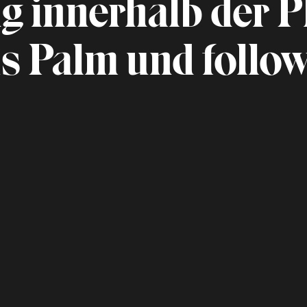
 innerhalb der P
us Palm und follo