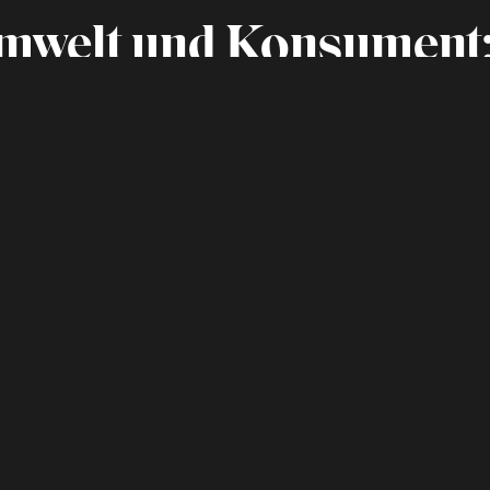
mwelt und Konsument:
eits­beratung. Wir machen Nachhaltigkeit zum
r Substanz, strategischer Kompetenz und kreati
olg.
!
Festival
Newslet
Award
Presse (
Beratung
Datens