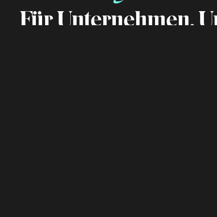
Für Unternehmen, U
Wir sind eine marktorientierte Nachhaltigk
Wettbewerbsvorteil. Mit wissenschaftliche
sorgen wir für euren nachhaltigen Markterf
Gemeinsam machen wir Bock auf Morgen