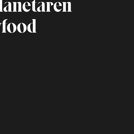
lanetaren
wfood