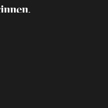
innen.
ver Kante
ter
Festival)
chutz